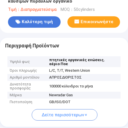
καυσίμων πυραύλων οργανικό
Τιμή：Διαπραγματεύσιμα
MOQ：50cylinders
Καλύτερη τιμή
Επικοινωνήστε
Περιγραφή Προϊόντων
,
πτητικές οργανικές ενώσεις
Υψηλό φως
αέριο Ποε
Όροι πληρωμής
L/C, T/T, Western Union
Αριθμό μοντέλου
ΑΠΡΟΣΔΙΟΡΙΣΤΟΣ
Δυνατότητα
100000 κύλινδροι το μήνα
προσφοράς
Μάρκα
Newradar Gas
Πιστοποίηση
GB/ISO/DOT
Δείτε περισσότερων