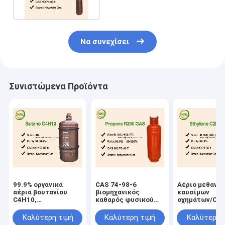
οργανικό
Να συνεχίσει
Συνιστώμενα Προϊόντα
99.9% οργανικά
CAS 74-98-6
Αέριο μεθανίο
αέρια βουτανίου
βιομηχανικός
καυσίμων
C4H10,
καθαρός φυσικού
οχημάτων/Odo
υγροποιημένη
αερίου μεθανίου
άχρωμος βαθμ
τοξική ουσία αερίου
βαθμού οργανικός
ηλεκτρονίων 
Καλύτερη τιμή
Καλύτερη τιμή
Καλύτερη 
πετρελαίου
υψηλός