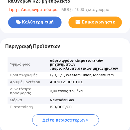
κυλίνδρων R23 μη εύφλεκτο
Τιμή：Διαπραγματεύσιμα
MOQ：1000 χιλιόγραμμο
Καλύτερη τιμή
Επικοινωνήστε
Περιγραφή Προϊόντων
αέριο φρέον κλιματιστικών
Υψηλό φως
μηχανημάτων
,
αέριο κλιματιστικών μηχανημάτων
Όροι πληρωμής
L/C, T/T, Western Union, MoneyGram
Αριθμό μοντέλου
ΑΠΡΟΣΔΙΟΡΙΣΤΟΣ
Δυνατότητα
3,00 τόνος το μήνα
προσφοράς
Μάρκα
Newradar Gas
Πιστοποίηση
ISO/DOT/GB
Δείτε περισσότερων