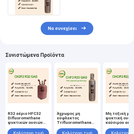
εύφλεκτο
Να συνεχίσει
Συνιστώμενα Προϊόντα
R32 αέριο HFC32
Άχρωμος μη
Μη τοξική μη
Difluoromethane
εύφλεκτος
ψυκτική ουσί
ψυκτικών ουσιών
Trifluoromethane
καύσιμου αερ
για τον κλιματισμό
αερίου ψυκτικών
R22 άχρωμη κ
ουσιών HFC23 R23
Turbid
Καλύτερη τιμή
Καλύτερη τιμή
Καλύτερη 