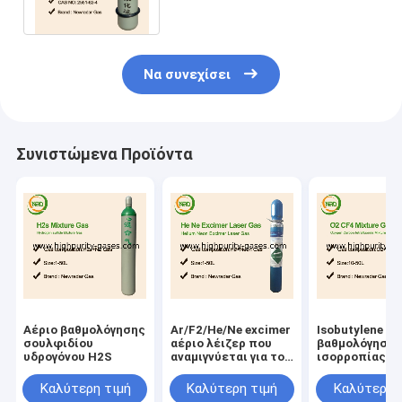
τάσης
Να συνεχίσει
Συνιστώμενα Προϊόντα
Αέριο βαθμολόγησης
Ar/F2/He/Ne excimer
Isobutylene αέ
σουλφιδίου
αέριο λέιζερ που
βαθμολόγησης
υδρογόνου H2S
αναμιγνύεται για το
ισορροπίας α
φακό που παράγει
PPM αερίου
xecl excimer λέιζερ
ηλεκτρονίων
Καλύτερη τιμή
Καλύτερη τιμή
Καλύτερη 
τα λέιζερ