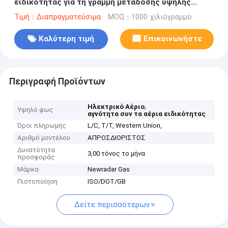
ειδικότητας για τη γραμμή μετάδοσης υψηλής
τάσης
Τιμή：Διαπραγματεύσιμα
MOQ：1000 χιλιόγραμμο
Καλύτερη τιμή
Επικοινωνήστε
Περιγραφή Προϊόντων
,
Ηλεκτρικό Αέριο
Υψηλό φως
αγνότητα συν τα αέρια ειδικότητας
Όροι πληρωμής
L/C, T/T, Western Union,
Αριθμό μοντέλου
ΑΠΡΟΣΔΙΟΡΙΣΤΟΣ
Δυνατότητα
3,00 τόνος το μήνα
προσφοράς
Μάρκα
Newradar Gas
Πιστοποίηση
ISO/DOT/GB
Δείτε περισσότερων