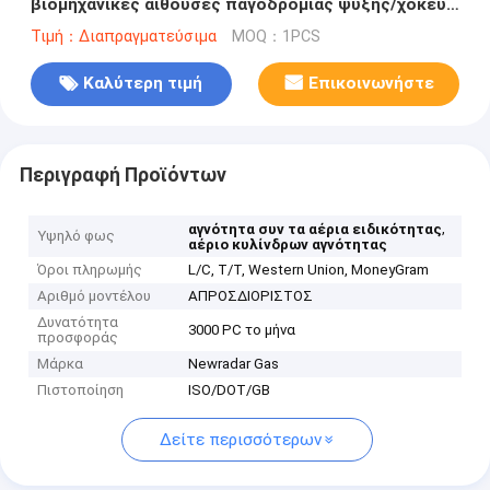
βιομηχανικές αίθουσες παγοδρομίας ψύξης/χόκεϋ,
CAS 7664-41-7
Τιμή：Διαπραγματεύσιμα
MOQ：1PCS
Καλύτερη τιμή
Επικοινωνήστε
Περιγραφή Προϊόντων
,
αγνότητα συν τα αέρια ειδικότητας
Υψηλό φως
αέριο κυλίνδρων αγνότητας
Όροι πληρωμής
L/C, T/T, Western Union, MoneyGram
Αριθμό μοντέλου
ΑΠΡΟΣΔΙΟΡΙΣΤΟΣ
Δυνατότητα
3000 PC το μήνα
προσφοράς
Μάρκα
Newradar Gas
Πιστοποίηση
ISO/DOT/GB
Δείτε περισσότερων