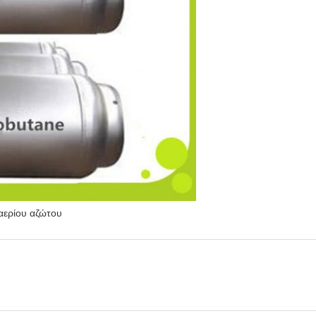
αερίου αζώτου