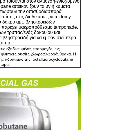
μοποιούνται στον αντίθεση-ενισχυμένο
pane απεικονίζουν τα υγιή κύματα
ελτιώσουν την οπισθοδιασπορά
πίσης στις διαδικασίες vitrectomy
να δάκρυ αμφιβληστροειδών
 να παρέχει μακροπρόθεσμο tamponade,
κών τρύπας/ενός δακρυ'ου και
ιβληστροειδή για να εμφανιστεί πέρα
τα-op.
τις εξειδικευμένες εφαρμογές, ως
ις ψυκτικές ουσίες χλωροφλωροάνθρακα. Η
ής αδράνειάς της, octafluorocyclobutane
όφιμα.