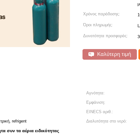
μ
Χρόνος παράδοσης:
1
Όροι πληρωμής:
L
Δυνατότητα προσφοράς:
3
Καλύτερη τιμή
Αγνότητα:
Εμφάνιση:
EINECS αριθ.:
ρική, refrigent
Διαλυτότητα στο νερό:
τα συν τα αέρια ειδικότητας