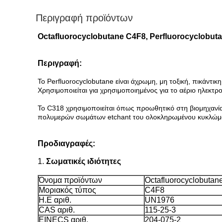
Περιγραφή προϊόντων
Octafluorocyclobutane C4F8, Perfluorocyclobuta
Περιγραφή:
Το Perfluorocyclobutane είναι άχρωμη, μη τοξική, πικάντι
Χρησιμοποιείται για χρησιμοποιημένος για το αέριο ηλεκτρο
Το C318 χρησιμοποιείται όπως προωθητικό στη βιομηχανία
πολυμερών σωμάτων etchant του ολοκληρωμένου κυκλώμ
Προδιαγραφές:
1.
Σωματικές ιδιότητες
Όνομα προϊόντων
Octafluorocyclobutan
Μοριακός τύπος
C4F8
Η.Ε αριθ.
UN1976
CAS αριθ.
115-25-3
EINECS αριθ.
204-075-2