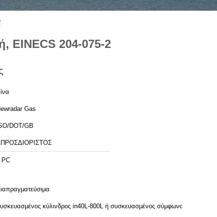
2
κή, EINECS 204-075-2
ς
ίνα
ewradar Gas
SO/DOT/GB
ΑΠΡΟΣΔΙΟΡΙΣΤΟΣ
 PC
ιαπραγματεύσιμα
υσκευασμένος κύλινδρος in40L-800L ή συσκευασμένος σύμφωνα