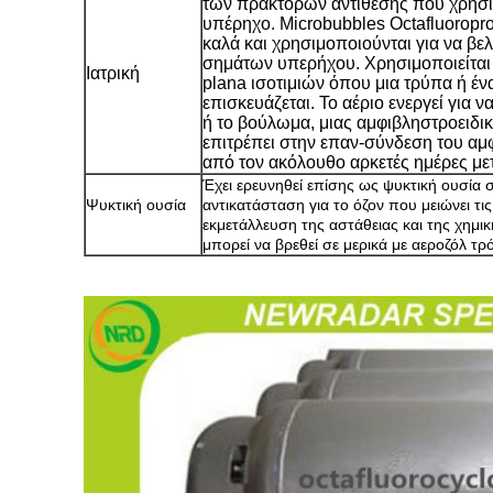
των πρακτόρων αντίθεσης που χρησι
υπέρηχο. Microbubbles Octafluoropro
καλά και χρησιμοποιούνται για να β
σημάτων υπερήχου. Χρησιμοποιείται ε
Ιατρική
plana ισοτιμιών όπου μια τρύπα ή έ
επισκευάζεται. Το αέριο ενεργεί για
ή το βούλωμα, μιας αμφιβληστροειδι
επιτρέπει στην επαν-σύνδεση του αμφ
από τον ακόλουθο αρκετές ημέρες με
Έχει ερευνηθεί επίσης ως ψυκτική ουσία σ
Ψυκτική ουσία
αντικατάσταση για το όζον που μειώνει τ
εκμετάλλευση της αστάθειας και της χημικ
μπορεί να βρεθεί σε μερικά με αεροζόλ τρ