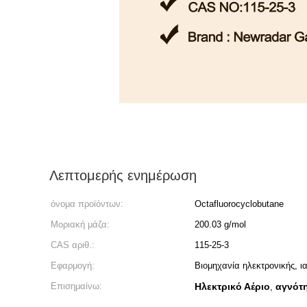
Λεπτομερής ενημέρωση
όνομα προϊόντων:
Octafluorocyclobutane
Μοριακή μάζα:
200.03 g/mol
CAS αριθ.:
115-25-3
Εφαρμογή:
Βιομηχανία ηλεκτρονικής, ιατ
Επισημαίνω:
Ηλεκτρικό Αέριο
αγνότη
,