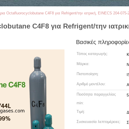
ρια Octafluorocyclobutane C4F8 για Refrigent/την ιατρική, EINECS 204-075-
lobutane C4F8 για Refrigent/την ιατρι
Βασικές πληροφορίε
Τόπος καταγωγής:
Κ
Μάρκα:
N
Πιστοποίηση:
I
Αριθμό μοντέλου:
Ποσότητα παραγγελίας
5
min:
Τιμή:
Δ
Συσκευασία λεπτομέρειες:
Σ