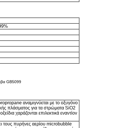
99%
λυβα GB5099
uoropropane αναμιγνύεται με το οξυγόνο
ικής πλάσματος για τα στρώματα SiO2
ξείδια χαράζονται επιλεκτικά εναντίον
ει τους πυρήνες αερίου microbubble