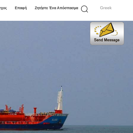
Greek
γχος
Επαφή
Ζητήστε Ένα Απόσπασμα