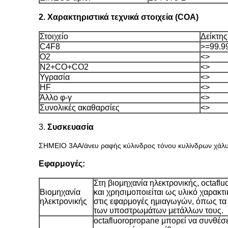
2. Χαρακτηριστικά τεχνικά στοιχεία (COA)
Στοιχείο
Δείκτης
C4F8
>=99.9
Ο2
<>
N2+CO+CO2
<>
Υγρασία
<>
HF
<>
Άλλο φ-γ
<>
Συνολικές ακαθαρσίες
<>
3.
Συσκευασία
ΣΗΜΕΙΟ 3AA/άνευ ραφής κύλινδρος τόνου κυλίνδρων χά
Εφαρμογές:
Στη βιομηχανία ηλεκτρονικής, octafl
Βιομηχανία
και χρησιμοποιείται ως υλικό χαρακτ
ηλεκτρονικής
στις εφαρμογές ημιαγωγών, όπως τα ο
των υποστρωμάτων μετάλλων τους.
octafluoropropane μπορεί να συνθέσ