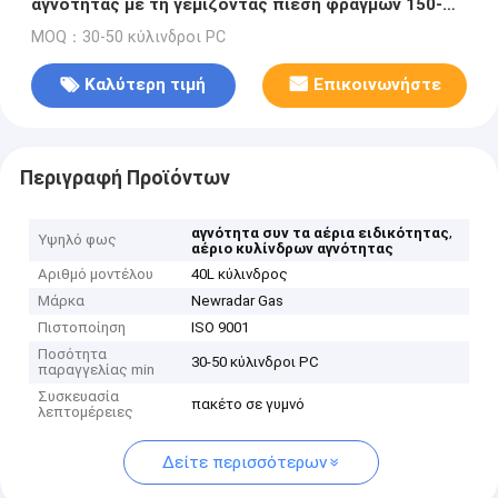
αγνότητας με τη γεμίζοντας πίεση φραγμών 150-
200, χλώριο όπως τη μυρωδιά
MOQ：30-50 κύλινδροι PC
Καλύτερη τιμή
Επικοινωνήστε
Περιγραφή Προϊόντων
,
αγνότητα συν τα αέρια ειδικότητας
Υψηλό φως
αέριο κυλίνδρων αγνότητας
Αριθμό μοντέλου
40L κύλινδρος
Μάρκα
Newradar Gas
Πιστοποίηση
ISO 9001
Ποσότητα
30-50 κύλινδροι PC
παραγγελίας min
Συσκευασία
πακέτο σε γυμνό
λεπτομέρειες
Δείτε περισσότερων