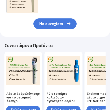
γεμίζοντας πίεση φραγμών 150-
200, χλώριο όπως τη μυρωδιά
Να συνεχίσει
Συνιστώμενα Προϊόντα
Αέριο βαθμολόγησης
F2 στο αέριο
Excimer προμ
για το σεισμικό
κυλίνδρων
αέριο μιγμάτω
έλεγχο
αγνότητας αερίου
KrF NeF αερίω
μιγμάτων λέιζερ
λέιζερ
αερίου νέου
Καλύτερη τιμή
Καλύτερη τιμή
Καλύτερη 