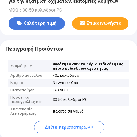
για την εξάτμιση οχημάτων, εκπομπές λεβήτων
MOQ：30-50 κύλινδροι PC
Καλύτερη τιμή
Επικοινωνήστε
Περιγραφή Προϊόντων
,
αγνότητα συν τα αέρια ειδικότητας
Υψηλό φως
αέριο κυλίνδρων αγνότητας
Αριθμό μοντέλου
40L κύλινδρος
Μάρκα
Newradar Gas
Πιστοποίηση
ISO 9001
Ποσότητα
30-50 κύλινδροι PC
παραγγελίας min
Συσκευασία
πακέτο σε γυμνό
λεπτομέρειες
Δείτε περισσότερων