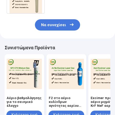
την εξάτμιση οχημάτων,
εκπομπές λεβήτων
Να συνεχίσει
Συνιστώμενα Προϊόντα
Αέριο βαθμολόγησης
F2 στο αέριο
Excimer προμ
για το σεισμικό
κυλίνδρων
αέριο μιγμάτω
έλεγχο
αγνότητας αερίου
KrF NeF αερίω
μιγμάτων λέιζερ
λέιζερ
αερίου νέου
Καλύτερη τιμή
Καλύτερη τιμή
Καλύτερη 