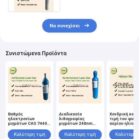
άχρωμα
Να συνεχίσει
Συνιστώμενα Προϊόντα
Βαθμός
Διαδικασία
Χονδρική καθ
ηλεκτρονίων
λιθογραφίας
τιμή του φυσι
μιγμάτων CAS 7440-
μιγμάτων 248nm
αερίου ηλίου
59-7 αερίου
αερίου ειδικότητας
99,999% αυτό
ειδικότητας νέου
νέου κρυπτού
Καλύτερη τιμή
Καλύτερη τιμή
Καλύτερη 
αργού