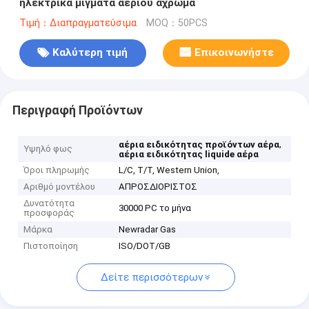
ηλεκτρικά μίγματα αερίου άχρωμα
Τιμή：Διαπραγματεύσιμα
MOQ：50PCS
Καλύτερη τιμή
Επικοινωνήστε
Περιγραφή Προϊόντων
,
αέρια ειδικότητας προϊόντων αέρα
Υψηλό φως
αέρια ειδικότητας liquide αέρα
Όροι πληρωμής
L/C, T/T, Western Union,
Αριθμό μοντέλου
ΑΠΡΟΣΔΙΟΡΙΣΤΟΣ
Δυνατότητα
30000 PC το μήνα
προσφοράς
Μάρκα
Newradar Gas
Πιστοποίηση
ISO/DOT/GB
Δείτε περισσότερων