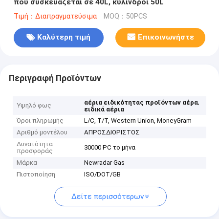
που συσκευάζεται σε 40L, κύλινδροι 50L
Τιμή：Διαπραγματεύσιμα
MOQ：50PCS
Καλύτερη τιμή
Επικοινωνήστε
Περιγραφή Προϊόντων
,
αέρια ειδικότητας προϊόντων αέρα
Υψηλό φως
ειδικά αέρια
Όροι πληρωμής
L/C, T/T, Western Union, MoneyGram
Αριθμό μοντέλου
ΑΠΡΟΣΔΙΟΡΙΣΤΟΣ
Δυνατότητα
30000 PC το μήνα
προσφοράς
Μάρκα
Newradar Gas
Πιστοποίηση
ISO/DOT/GB
Δείτε περισσότερων