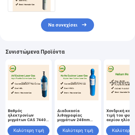
κύλινδροι 50L
Να συνεχίσει
Συνιστώμενα Προϊόντα
Βαθμός
Διαδικασία
Χονδρική καθ
ηλεκτρονίων
λιθογραφίας
τιμή του φυσι
μιγμάτων CAS 7440-
μιγμάτων 248nm
αερίου ηλίου
59-7 αερίου
αερίου ειδικότητας
99,999% αυτό
ειδικότητας νέου
νέου κρυπτού
Καλύτερη τιμή
Καλύτερη τιμή
Καλύτερη 
αργού