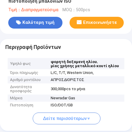
πιστοποίηση μπαλονιών ISO
Τιμή：Διαπραγματεύσιμα
MOQ：500pcs
Καλύτερη τιμή
Επικοινωνήστε
Περιγραφή Προϊόντων
,
φορητή δεξαμενή ηλίου
Υψηλό φως
μίας χρήσης μεταλλικό κουτί ηλίου
Όροι πληρωμής
L/C, T/T, Western Union,
Αριθμό μοντέλου
ΑΠΡΟΣΔΙΟΡΙΣΤΟΣ
Δυνατότητα
300,000pcs το μήνα
προσφοράς
Μάρκα
Newradar Gas
Πιστοποίηση
ISO/DOT/GB
Δείτε περισσότερων