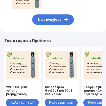
ISO
Να συνεχίσει
Συνιστώμενα Προϊόντα
22L / 13L μίας
Καθαρό ήλιο
Ελαφρύς μίας
χρήσης
Gas30LB και 50LB
χρήσης κύλιν
βιομηχανικός
κυλίνδρων
αερίου ηλίου γ
βαθμός Protable
δεξαμενών 40L
περιβάλλον
χάλυβα δεξαμενών
ηλίου κόμματος
μπαλονιών
Καλύτερη τιμή
Καλύτερη τιμή
Καλύτερη 
ηλίου