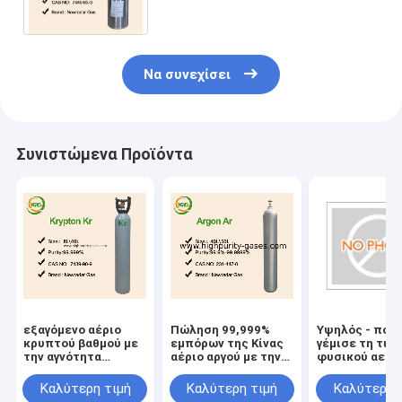
εύφλεκτο μη τοξικό μη
Να συνεχίσει
Συνιστώμενα Προϊόντα
εξαγόμενο αέριο
Πώληση 99,999%
Υψηλός - ποι
κρυπτού βαθμού με
εμπόρων της Κίνας
γέμισε τη τιμ
την αγνότητα
αέριο αργού με την
φυσικού αερί
99,999% κύλινδρος
καλύτερη τιμή
ηλίου της Κίν
του ISO 50L
κυλίνδρων 47
Καλύτερη τιμή
Καλύτερη τιμή
Καλύτερη 