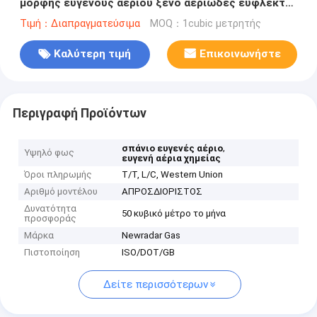
μορφής ευγενούς αερίου ξένο αεριώδες εύφλεκτο
μη τοξικό μη
Τιμή：Διαπραγματεύσιμα
MOQ：1cubic μετρητής
Καλύτερη τιμή
Επικοινωνήστε
Περιγραφή Προϊόντων
,
σπάνιο ευγενές αέριο
Υψηλό φως
ευγενή αέρια χημείας
Όροι πληρωμής
T/T, L/C, Western Union
Αριθμό μοντέλου
ΑΠΡΟΣΔΙΟΡΙΣΤΟΣ
Δυνατότητα
50 κυβικό μέτρο το μήνα
προσφοράς
Μάρκα
Newradar Gas
Πιστοποίηση
ISO/DOT/GB
Δείτε περισσότερων