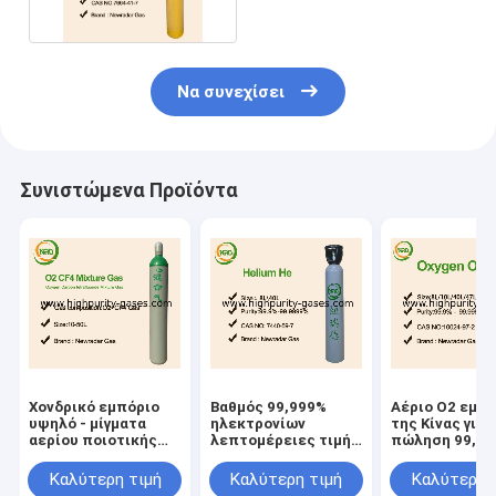
Να συνεχίσει
Συνιστώμενα Προϊόντα
Χονδρικό εμπόριο
Βαθμός 99,999%
Αέριο Ο2 εμπ
υψηλό - μίγματα
ηλεκτρονίων
της Κίνας για 
αερίου ποιοτικής
λεπτομέρειες τιμής
πώληση 99,9
βαθμολόγησης
του φυσικού αερίου
καλύτερη τιμ
un1046 ηλίου
οξυγόνου
Καλύτερη τιμή
Καλύτερη τιμή
Καλύτερη 