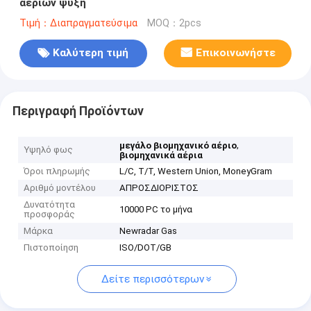
αερίων ψύξη
Τιμή：Διαπραγματεύσιμα
MOQ：2pcs
Καλύτερη τιμή
Επικοινωνήστε
Περιγραφή Προϊόντων
,
μεγάλο βιομηχανικό αέριο
Υψηλό φως
βιομηχανικά αέρια
Όροι πληρωμής
L/C, T/T, Western Union, MoneyGram
Αριθμό μοντέλου
ΑΠΡΟΣΔΙΟΡΙΣΤΟΣ
Δυνατότητα
10000 PC το μήνα
προσφοράς
Μάρκα
Newradar Gas
Πιστοποίηση
ISO/DOT/GB
Δείτε περισσότερων