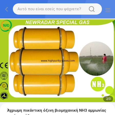
2
/
3
Άχρωμη πικάντικη όξινη βιομηχανική NH3 αμμωνίας