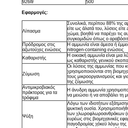
926ltr
500
Εφαρμογές:
Συνολικά, περίπου 88% της α
είτε ως άλατά του, λύσεις είτ
Λίπασμα
χώμα, βοηθά να παρέχει τις 
συγκομιδών όπως ο αραβόσιτο
Πρόδρομος στις
Η αμμωνία είναι άμεσα ή έμμ
αζωτούχες ενώσεις
nitrogen-containing ενώσεις
Η οικιακή αμμωνία είναι μια 
Καθαριστής
ως καθαριστής γενικού σκοπο
Οι λύσεις της αμμωνίας που 
χρησιμοποιούνται στη βιομηχ
Ζύμωση
τους μικροοργανισμούς και γι
της ζύμωσης
Αντιμικροβιακός
Η άνυδρη αμμωνία χρησιμοποιε
πράκτορας για τα
να μειώσει ή να αποβάλει τη 
τρόφιμα
Λόγω των ιδιοτήτων εξάτμισης
ψυκτική ουσία. Χρησιμοποιήθ
των χλωροφλωροανθράκων (σ)
Ψύξη
ευρέως στις βιομηχανικές εφα
παγοδρομίας χόκεϋ λόγω της 