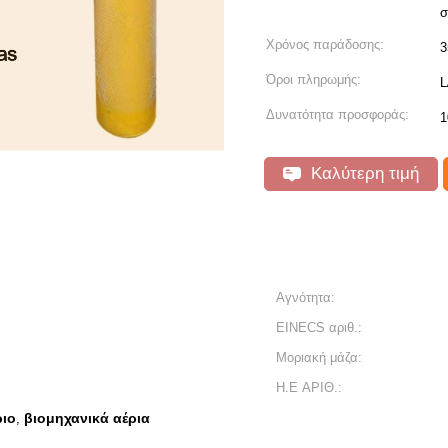
σ
Χρόνος παράδοσης:
3
Όροι πληρωμής:
L
Δυνατότητα προσφοράς:
1
Καλύτερη τιμή
Αγνότητα:
EINECS αριθ.:
Μοριακή μάζα:
Η.Ε ΑΡΙΘ.:
ριο
βιομηχανικά αέρια
,