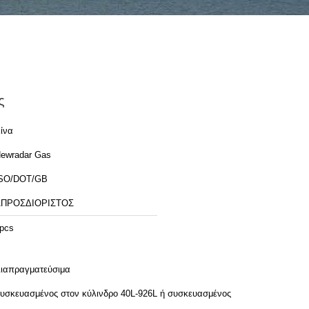
ς
ίνα
ewradar Gas
SO/DOT/GB
ΑΠΡΟΣΔΙΟΡΙΣΤΟΣ
pcs
ιαπραγματεύσιμα
υσκευασμένος στον κύλινδρο 40L-926L ή συσκευασμένος