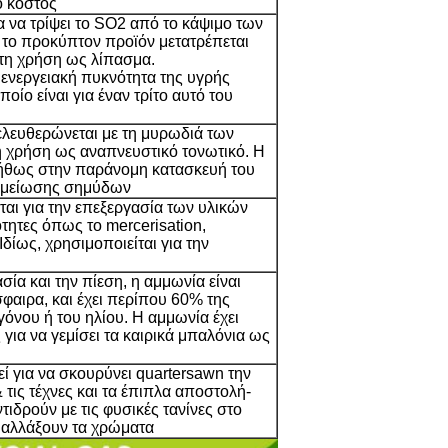
ο κόστος
α να τρίψει το SO2 από το κάψιμο των
το προκύπτον προϊόν μετατρέπεται
 τη χρήση ως λίπασμα.
 ενεργειακή πυκνότητα της υγρής
ποίο είναι για έναν τρίτο αυτό του
λευθερώνεται με τη μυρωδιά των
κή χρήση ως αναπνευστικό τονωτικό. Η
νήθως στην παράνομη κατασκευή του
 μείωσης σημύδων
αι για την επεξεργασία των υλικών
ότητες όπως το mercerisation,
δίως, χρησιμοποιείται για την
ία και την πίεση, η αμμωνία είναι
φαιρα, και έχει περίπου 60% της
νου ή του ηλίου. Η αμμωνία έχει
για να γεμίσει τα καιρικά μπαλόνια ως
ί για να σκουρύνει quartersawn την
 τις τέχνες και τα έπιπλα αποστολή-
ιδρούν με τις φυσικές τανίνες στο
α αλλάξουν τα χρώματα