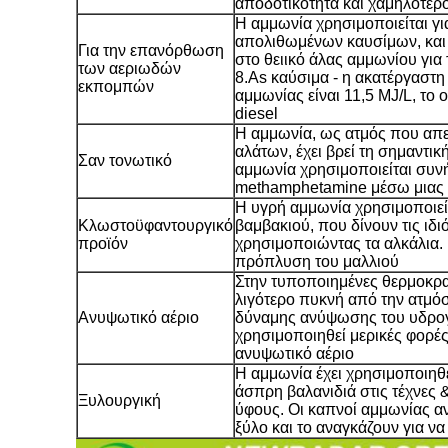
αποδοτικότητα και χαμηλότερ
Η αμμωνία χρησιμοποιείται γι
απολιθωμένων καυσίμων, και 
Για την επανόρθωση
στο θειικό άλας αμμωνίου για
των αεριωδών
8.As καύσιμα - η ακατέργαστη
εκπομπών
αμμωνίας είναι 11,5 MJ/L, το ο
diesel
Η αμμωνία, ως ατμός που απε
αλάτων, έχει βρεί τη σημαντι
Σαν τονωτικό
αμμωνία χρησιμοποιείται συ
methamphetamine μέσω μιας
Η υγρή αμμωνία χρησιμοποιείτ
Κλωστοϋφαντουργικό
βαμβακιού, που δίνουν τις ιδι
προϊόν
χρησιμοποιώντας τα αλκάλια. Ι
πρόπλυση του μαλλιού
Στην τυποποιημένες θερμοκρασ
λιγότερο πυκνή από την ατμόσ
Ανυψωτικό αέριο
δύναμης ανύψωσης του υδρογό
χρησιμοποιηθεί μερικές φορές 
ανυψωτικό αέριο
Η αμμωνία έχει χρησιμοποιηθε
άσπρη βαλανιδιά στις τέχνες &
Ξυλουργική
ύφους. Οι καπνοί αμμωνίας αντ
ξύλο και το αναγκάζουν για ν