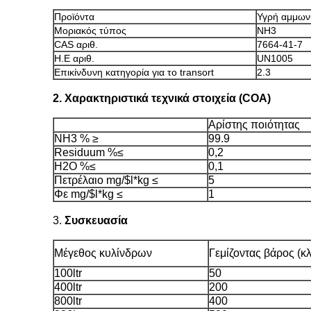
Προϊόντα
Υγρή αμμων
Μοριακός τύπος
NH3
CAS αριθ.
7664-41-7
Η.Ε αριθ.
UN1005
Επικίνδυνη κατηγορία για το transort
2.3
2. Χαρακτηριστικά τεχνικά στοιχεία (COA)
Αρίστης ποιότητας
NH3 % ≥
99.9
Residuum %≤
0,2
H2O %≤
0,1
Πετρέλαιο mg/$l*kg ≤
5
Φε mg/$l*kg ≤
1
3.
Συσκευασία
Μέγεθος κυλίνδρων
Γεμίζοντας βάρος (κλ
100ltr
50
400ltr
200
800ltr
400