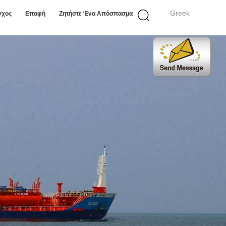
Greek
γχος
Επαφή
Ζητήστε Ένα Απόσπασμα