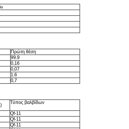
ία
Πρώτη θέση
99.9
0,16
0,07
1.6
0,7
Τύπος βαλβίδων
)
Qf-11
Qf-11
Qf-11