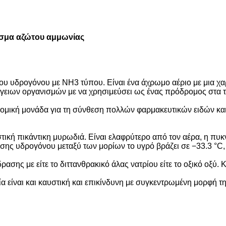
πασμα αζώτου αμμωνίας
του υδρογόνου με NH3 τύπου. Είναι ένα άχρωμο αέριο με μια χ
ίγειων οργανισμών με να χρησιμεύσει ως ένας πρόδρομος στα τ
ια δομική μονάδα για τη σύνθεση πολλών φαρμακευτικών ειδών κα
τική πικάντικη μυρωδιά. Είναι ελαφρύτερο από τον αέρα, η πυκν
σης υδρογόνου μεταξύ των μορίων το υγρό βράζει σε −33.3 °C,
ασης με είτε το διττανθρακικό άλας νατρίου είτε το οξικό οξύ.
ία είναι και καυστική και επικίνδυνη με συγκεντρωμένη μορφή τη