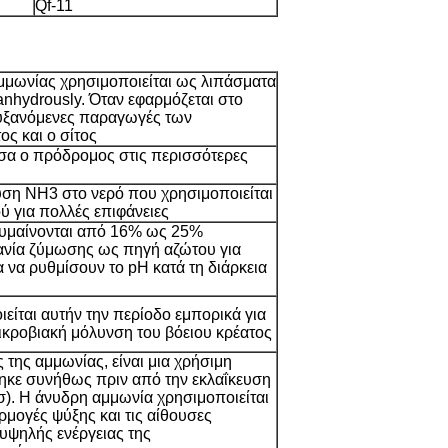
Qf-11
μμωνίας χρησιμοποιείται ως λιπάσματα
ε anhydrously. Όταν εφαρμόζεται στο
αυξανόμενες παραγωγές των
ς και ο σίτος
εσα ο πρόδρομος στις περισσότερες
λύση NH3 στο νερό που χρησιμοποιείται
ύ για πολλές επιφάνειες
κυμαίνονται από 16% ως 25%
ανία ζύμωσης ως πηγή αζώτου για
α να ρυθμίσουν το pH κατά τη διάρκεια
ίται αυτήν την περίοδο εμπορικά για
μικροβιακή μόλυνση του βόειου κρέατος
 της αμμωνίας, είναι μια χρήσιμη
ηκε συνήθως πριν από την εκλαΐκευση
. Η άνυδρη αμμωνία χρησιμοποιείται
ρμογές ψύξης και τις αίθουσες
υψηλής ενέργειας της