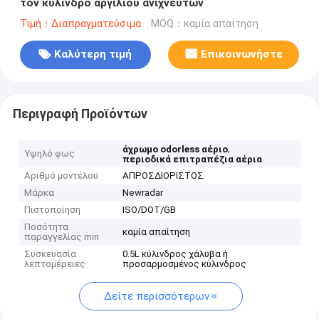
τον κύλινδρο αργιλίου ανιχνευτών
Τιμή：Διαπραγματεύσιμα
MOQ：καμία απαίτηση
Καλύτερη τιμή
Επικοινωνήστε
Περιγραφή Προϊόντων
,
άχρωμο odorless αέριο
Υψηλό φως
περιοδικά επιτραπέζια αέρια
Αριθμό μοντέλου
ΑΠΡΟΣΔΙΟΡΙΣΤΟΣ
Μάρκα
Newradar
Πιστοποίηση
ISO/DOT/GB
Ποσότητα
καμία απαίτηση
παραγγελίας min
Συσκευασία
0.5L κύλινδρος χάλυβα ή
λεπτομέρειες
προσαρμοσμένος κύλινδρος
Δείτε περισσότερων