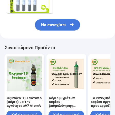
τον κύλινδρο αργιλίου
ανιχνευτών
Να συνεχίσει
Συνιστώμενα Προϊόντα
Οξυγόνο-18 ισότοπο
Αέρια μιγμάτων
Το κινεζικό μί
(αέριο) με την
αερίου
αερίου εργοσ
αγνότητα ≥97 Atom%
βαθμολόγησης
προσαρμόζει 
υψηλής αγνότητας
τιμή του φυσι
για τις εφαρμογές
αερίου
Καλύτερη τιμή
Καλύτερη τιμή
Καλύτερη 